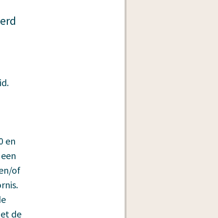
terd
id.
0 en
 een
 en/of
rnis.
de
et de