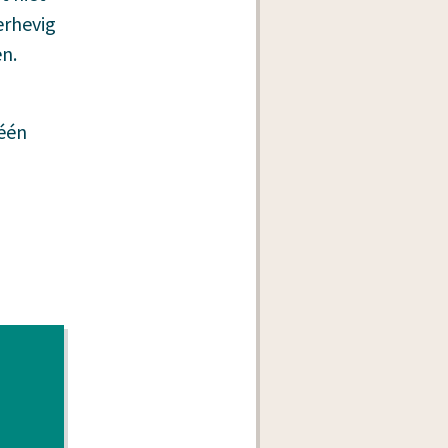
erhevig
en.
 één