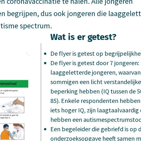
n coronavaccinatie te halen. Alle jongeren
n begrijpen, dus ook jongeren die laaggelet
autisme spectrum.
Wat is er getest?
De flyer is getest op begrijpelijkhe
De flyer is getest door 7 jongeren:
laaggeletterde jongeren, waarvan
sommigen een licht verstandelijke
beperking hebben (IQ tussen de 5
85). Enkele respondenten hebben
iets hoger IQ, zijn laagtaalvaardig
hebben een autismespectrumstoo
Een begeleider die gebriefd is op 
onderzoeksopgave heeft samen m