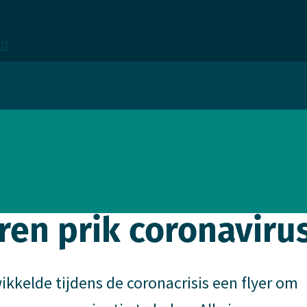
ld
lpmiddelen
Over Toolkit Taal
ren prik coronaviru
elde tijdens de coronacrisis een flyer om