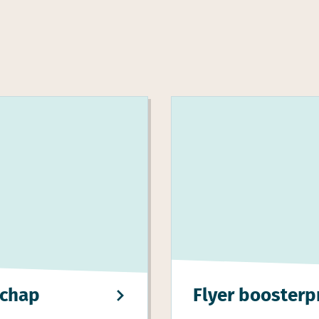
schap
Flyer boosterpr