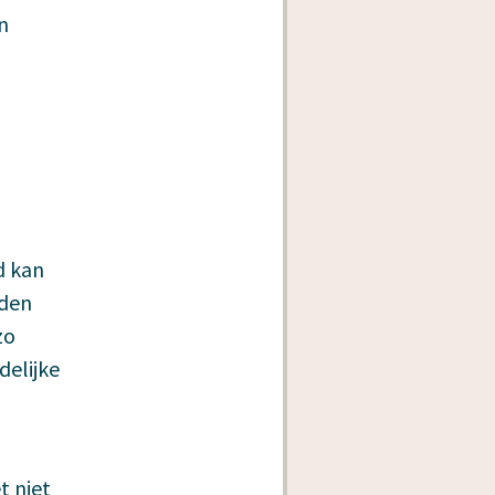
n
d kan
uden
zo
delijke
t niet