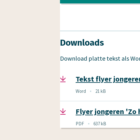
Downloads
Download platte tekst als Wor
Tekst flyer jongeren
Bestandstype
Word
21 kB
Bestandsgrootte
Flyer jongeren 'Zo 
Bestandstype
PDF
637 kB
Bestandsgrootte