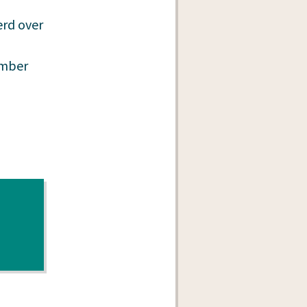
erd over
ember