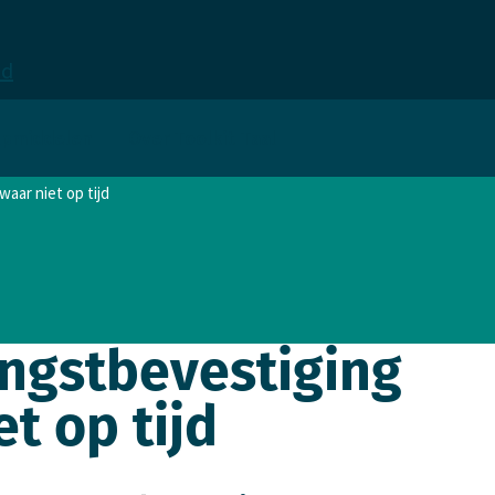
ld
lpmiddelen
Over Toolkit Taal
aar niet op tijd
angstbevestiging
t op tijd