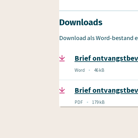
Downloads
Download als Word-bestand en
Brief ontvangstbev
Bestandstype
Word
46 kB
Bestandsgrootte
Brief ontvangstbev
Bestandstype
PDF
179 kB
Bestandsgrootte