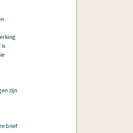
en
erking
 is
ie
4
en zijn
ze brief