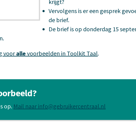
krijgt?
Vervolgens is er een gesprek gevo
de brief.
De brief is op donderdag 15 sept
n.
g voor
alle
voorbeelden in Toolkit Taal
.
voorbeeld?
s op.
Mail naar info@gebruikercentraal.nl