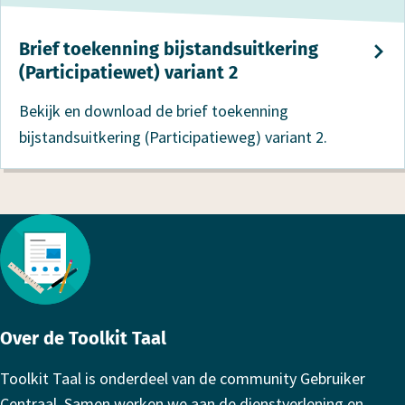
Brief toekenning bijstandsuitkering
(Participatiewet) variant 2
Bekijk en download de brief toekenning
bijstandsuitkering (Participatieweg) variant 2.
Footer
Over de Toolkit Taal
Toolkit Taal is onderdeel van de community Gebruiker
Centraal. Samen werken we aan de dienstverlening en