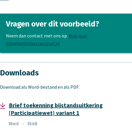
Vragen over dit voorbeeld?
Neem dan contact met ons op.
Mail naar
info@gebruikercentraal.nl
Downloads
Download als Word-bestand en als PDF:
Brief toekenning bijstandsuitkering
(Participatiewet) variant 1
Bestandstype
Word
56 kB
Bestandsgrootte