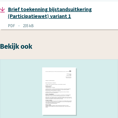
Brief toekenning bijstandsuitkering
(Participatiewet) variant 1
Bestandstype
PDF
235 kB
Bestandsgrootte
Bekijk ook